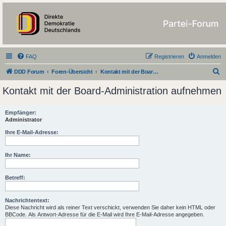
https://forum.ddd-
partei.de/
FAQ
Registrieren
Anmelden
S
DDD Forum
Foren-Übersicht
Kontakt mit der Board-Administration aufnehmen
u
Kontakt mit der Board-Administration aufnehmen
c
h
Empfänger:
Administrator
e
Ihre E-Mail-Adresse:
Ihr Name:
Betreff:
Nachrichtentext:
Diese Nachricht wird als reiner Text verschickt, verwenden Sie daher kein HTML oder
BBCode. Als Antwort-Adresse für die E-Mail wird Ihre E-Mail-Adresse angegeben.