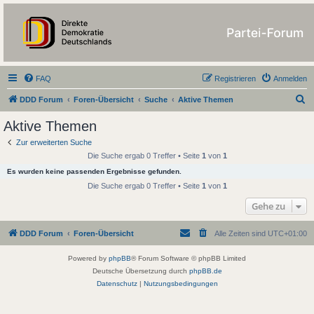
https://forum.ddd-
partei.de/
FAQ
Registrieren
Anmelden
S
DDD Forum
Foren-Übersicht
Suche
Aktive Themen
u
Aktive Themen
c
Zur erweiterten Suche
h
Die Suche ergab 0 Treffer • Seite
1
von
1
e
Es wurden keine passenden Ergebnisse gefunden.
Die Suche ergab 0 Treffer • Seite
1
von
1
Gehe zu
DDD Forum
Foren-Übersicht
Alle Zeiten sind
UTC+01:00
Powered by
phpBB
® Forum Software © phpBB Limited
Deutsche Übersetzung durch
phpBB.de
Datenschutz
|
Nutzungsbedingungen