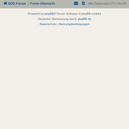
DDD Forum
Foren-Übersicht
Alle Zeiten sind
UTC+01:00
Powered by
phpBB
® Forum Software © phpBB Limited
Deutsche Übersetzung durch
phpBB.de
Datenschutz
|
Nutzungsbedingungen