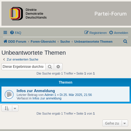
https://forum.ddd-
partei.de/
FAQ
Registrieren
Anmelden
S
DDD Forum
Foren-Übersicht
Suche
Unbeantwortete Themen
u
Unbeantwortete Themen
c
Zur erweiterten Suche
h
Suche
Erweiterte Suche
e
Die Suche ergab 1 Treffer • Seite
1
von
1
Themen
Infos zur Anmeldung
Letzter Beitrag von
Admin-1
«
Di 25. Mär 2025, 21:56
Verfasst in
Infos zur anmeldung
Die Suche ergab 1 Treffer • Seite
1
von
1
Gehe zu