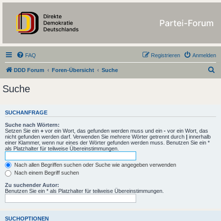
https://forum.ddd-
partei.de/
FAQ
Registrieren
Anmelden
S
DDD Forum
Foren-Übersicht
Suche
u
Suche
c
h
SUCHANFRAGE
e
Suche nach Wörtern:
Setzen Sie ein
+
vor ein Wort, das gefunden werden muss und ein
-
vor ein Wort, das
nicht gefunden werden darf. Verwenden Sie mehrere Wörter getrennt durch
|
innerhalb
einer Klammer, wenn nur eines der Wörter gefunden werden muss. Benutzen Sie ein *
als Platzhalter für teilweise Übereinstimmungen.
Nach allen Begriffen suchen oder Suche wie angegeben verwenden
Nach einem Begriff suchen
Zu suchender Autor:
Benutzen Sie ein * als Platzhalter für teilweise Übereinstimmungen.
SUCHOPTIONEN