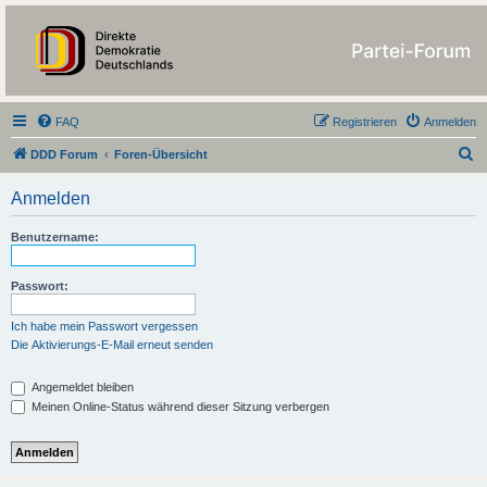
https://forum.ddd-
partei.de/
FAQ
Registrieren
Anmelden
S
DDD Forum
Foren-Übersicht
u
Anmelden
c
h
Benutzername:
e
Passwort:
Ich habe mein Passwort vergessen
Die Aktivierungs-E-Mail erneut senden
Angemeldet bleiben
Meinen Online-Status während dieser Sitzung verbergen