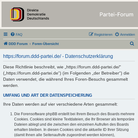
https://forum.ddd-
partei.de/
FAQ
Registrieren
Anmelden
S
DDD Forum
Foren-Übersicht
u
https://forum.ddd-partei.de/ - Datenschutzerklärung
c
h
Diese Richtlinie beschreibt, wie „https://forum.ddd-partei.de/“
(„https://forum.ddd-partei.de“) (im Folgenden „der Betreiber“) die
e
Daten verwendet, die während Ihres Foren-Besuchs gesammelt
werden.
UMFANG UND ART DER DATENSPEICHERUNG
Ihre Daten werden auf vier verschiedene Arten gesammelt:
Die Forensoftware phpBB erstellt bei Ihrem Besuch des Boards mehrere
Cookies. Cookies sind kleine Textdateien, die Ihr Browser als temporäre
Dateien ablegt und die zwischen den einzelnen Aufrufen des Boards
erhalten bleiben. In diesen Cookies sind die aktuelle ID Ihrer Sitzung
(damit Ihnen alle Seitenaufrufe zugeordnet werden können),