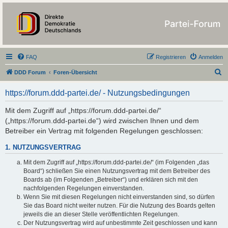
https://forum.ddd-
partei.de/
FAQ
Registrieren
Anmelden
S
DDD Forum
Foren-Übersicht
u
https://forum.ddd-partei.de/ - Nutzungsbedingungen
c
h
Mit dem Zugriff auf „https://forum.ddd-partei.de/“
(„https://forum.ddd-partei.de“) wird zwischen Ihnen und dem
e
Betreiber ein Vertrag mit folgenden Regelungen geschlossen:
1. NUTZUNGSVERTRAG
Mit dem Zugriff auf „https://forum.ddd-partei.de/“ (im Folgenden „das
Board“) schließen Sie einen Nutzungsvertrag mit dem Betreiber des
Boards ab (im Folgenden „Betreiber“) und erklären sich mit den
nachfolgenden Regelungen einverstanden.
Wenn Sie mit diesen Regelungen nicht einverstanden sind, so dürfen
Sie das Board nicht weiter nutzen. Für die Nutzung des Boards gelten
jeweils die an dieser Stelle veröffentlichten Regelungen.
Der Nutzungsvertrag wird auf unbestimmte Zeit geschlossen und kann