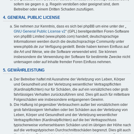
sofern sie gegen o. g. Regeln verstoßen oder geeignet sind, dem
Betreiber oder einem Dritten Schaden zuzufügen.
4. GENERAL PUBLIC LICENSE
Sie nehmen zur Kenntnis, dass es sich bei phpBB um eine unter der „
GNU General Public License v2
“ (GPL) bereitgestellten Foren-Software
von phpBB Limited (www.phpbb.com) handelt; deutschsprachige
Informationen werden durch die deutschsprachige Community unter
www.phpbb.de zur Verfügung gestellt. Beide haben keinen Einfluss auf
die Art und Weise, wie die Software verwendet wird. Sie können
insbesondere die Verwendung der Software für bestimmte Zwecke nicht
untersagen oder auf Inhalte fremder Foren Einfluss nehmen.
5. GEWÄHRLEISTUNG
Der Betreiber haftet mit Ausnahme der Verletzung von Leben, Körper
und Gesundheit und der Verletzung wesentlicher Vertragspflichten
(Kardinalpflichten) nur für Schäden, die auf ein vorsätzliches oder grob
fahrlässiges Verhalten zurückzuführen sind. Dies gilt auch für mittelbare
Folgeschäden wie insbesondere entgangenen Gewinn.
Die Haftung ist gegenüber Verbrauchern außer bei vorsätzlichem oder
grob fahrlässigem Verhalten oder bei Schäden aus der Verletzung von
Leben, Körper und Gesundheit und der Verletzung wesentlicher
Vertragspflichten (Kardinalpflichten) auf die bei Vertragsschluss
typischerweise vorhersehbaren Schäden und im übrigen der Höhe nach
auf die vertragstypischen Durchschnittsschäden begrenzt. Dies gilt auch