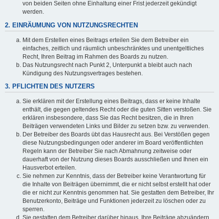
von beiden Seiten ohne Einhaltung einer Frist jederzeit gekündigt
werden.
2. EINRÄUMUNG VON NUTZUNGSRECHTEN
Mit dem Erstellen eines Beitrags erteilen Sie dem Betreiber ein
einfaches, zeitlich und räumlich unbeschränktes und unentgeltliches
Recht, Ihren Beitrag im Rahmen des Boards zu nutzen.
Das Nutzungsrecht nach Punkt 2, Unterpunkt a bleibt auch nach
Kündigung des Nutzungsvertrages bestehen.
3. PFLICHTEN DES NUTZERS
Sie erklären mit der Erstellung eines Beitrags, dass er keine Inhalte
enthält, die gegen geltendes Recht oder die guten Sitten verstoßen. Sie
erklären insbesondere, dass Sie das Recht besitzen, die in Ihren
Beiträgen verwendeten Links und Bilder zu setzen bzw. zu verwenden.
Der Betreiber des Boards übt das Hausrecht aus. Bei Verstößen gegen
diese Nutzungsbedingungen oder anderer im Board veröffentlichten
Regeln kann der Betreiber Sie nach Abmahnung zeitweise oder
dauerhaft von der Nutzung dieses Boards ausschließen und Ihnen ein
Hausverbot erteilen.
Sie nehmen zur Kenntnis, dass der Betreiber keine Verantwortung für
die Inhalte von Beiträgen übernimmt, die er nicht selbst erstellt hat oder
die er nicht zur Kenntnis genommen hat. Sie gestatten dem Betreiber, Ihr
Benutzerkonto, Beiträge und Funktionen jederzeit zu löschen oder zu
sperren.
Sie gestatten dem Betreiber darüber hinaus, Ihre Beiträge abzuändern,