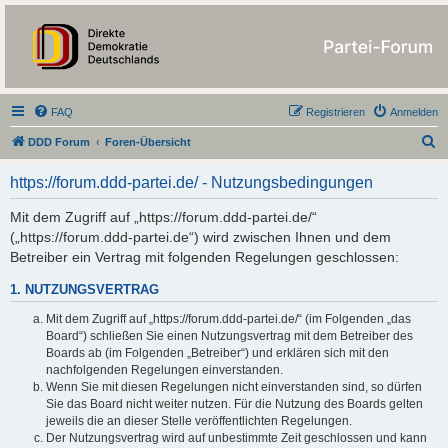
https://forum.ddd-
partei.de/
FAQ
Registrieren
Anmelden
S
DDD Forum
Foren-Übersicht
u
https://forum.ddd-partei.de/ - Nutzungsbedingungen
c
h
Mit dem Zugriff auf „https://forum.ddd-partei.de/“
(„https://forum.ddd-partei.de“) wird zwischen Ihnen und dem
e
Betreiber ein Vertrag mit folgenden Regelungen geschlossen:
1. NUTZUNGSVERTRAG
Mit dem Zugriff auf „https://forum.ddd-partei.de/“ (im Folgenden „das
Board“) schließen Sie einen Nutzungsvertrag mit dem Betreiber des
Boards ab (im Folgenden „Betreiber“) und erklären sich mit den
nachfolgenden Regelungen einverstanden.
Wenn Sie mit diesen Regelungen nicht einverstanden sind, so dürfen
Sie das Board nicht weiter nutzen. Für die Nutzung des Boards gelten
jeweils die an dieser Stelle veröffentlichten Regelungen.
Der Nutzungsvertrag wird auf unbestimmte Zeit geschlossen und kann