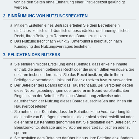
von beiden Seiten ohne Einhaltung einer Frist jederzeit gekündigt
werden.
2. EINRÄUMUNG VON NUTZUNGSRECHTEN
Mit dem Erstellen eines Beitrags erteilen Sie dem Betreiber ein
einfaches, zeitlich und räumlich unbeschränktes und unentgeltliches
Recht, Ihren Beitrag im Rahmen des Boards zu nutzen.
Das Nutzungsrecht nach Punkt 2, Unterpunkt a bleibt auch nach
Kündigung des Nutzungsvertrages bestehen.
3. PFLICHTEN DES NUTZERS
Sie erklären mit der Erstellung eines Beitrags, dass er keine Inhalte
enthält, die gegen geltendes Recht oder die guten Sitten verstoßen. Sie
erklären insbesondere, dass Sie das Recht besitzen, die in Ihren
Beiträgen verwendeten Links und Bilder zu setzen bzw. zu verwenden.
Der Betreiber des Boards übt das Hausrecht aus. Bei Verstößen gegen
diese Nutzungsbedingungen oder anderer im Board veröffentlichten
Regeln kann der Betreiber Sie nach Abmahnung zeitweise oder
dauerhaft von der Nutzung dieses Boards ausschließen und Ihnen ein
Hausverbot erteilen.
Sie nehmen zur Kenntnis, dass der Betreiber keine Verantwortung für
die Inhalte von Beiträgen übernimmt, die er nicht selbst erstellt hat oder
die er nicht zur Kenntnis genommen hat. Sie gestatten dem Betreiber, Ihr
Benutzerkonto, Beiträge und Funktionen jederzeit zu löschen oder zu
sperren.
Sie gestatten dem Betreiber darüber hinaus, Ihre Beiträge abzuändern,