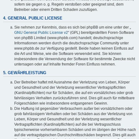
sofern sie gegen o. g. Regeln verstoßen oder geeignet sind, dem
Betreiber oder einem Dritten Schaden zuzufügen.
4. GENERAL PUBLIC LICENSE
Sie nehmen zur Kenntnis, dass es sich bei phpBB um eine unter der „
GNU General Public License v2
“ (GPL) bereitgestellten Foren-Software
von phpBB Limited (www.phpbb.com) handelt; deutschsprachige
Informationen werden durch die deutschsprachige Community unter
www.phpbb.de zur Verfügung gestellt. Beide haben keinen Einfluss auf
die Art und Weise, wie die Software verwendet wird. Sie können
insbesondere die Verwendung der Software für bestimmte Zwecke nicht
untersagen oder auf Inhalte fremder Foren Einfluss nehmen.
5. GEWÄHRLEISTUNG
Der Betreiber haftet mit Ausnahme der Verletzung von Leben, Körper
und Gesundheit und der Verletzung wesentlicher Vertragspflichten
(Kardinalpflichten) nur für Schäden, die auf ein vorsätzliches oder grob
fahrlässiges Verhalten zurückzuführen sind. Dies gilt auch für mittelbare
Folgeschäden wie insbesondere entgangenen Gewinn.
Die Haftung ist gegenüber Verbrauchern außer bei vorsätzlichem oder
grob fahrlässigem Verhalten oder bei Schäden aus der Verletzung von
Leben, Körper und Gesundheit und der Verletzung wesentlicher
Vertragspflichten (Kardinalpflichten) auf die bei Vertragsschluss
typischerweise vorhersehbaren Schäden und im übrigen der Höhe nach
auf die vertragstypischen Durchschnittsschäden begrenzt. Dies gilt auch